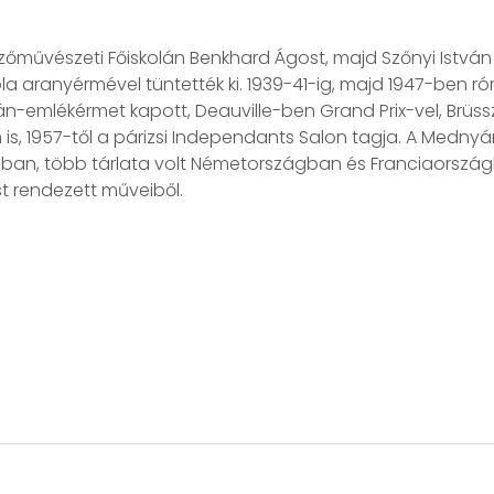
művészeti Főiskolán Benkhard Ágost, majd Szőnyi István v
 aranyérmével tüntették ki. 1939-41-ig, majd 1947-ben róm
n-emlékérmet kapott, Deauville-ben Grand Prix-vel, Brüss
is, 1957-től a párizsi Independants Salon tagja. A Mednyá
lágban, több tárlata volt Németországban és Franciaország
st rendezett műveiből.