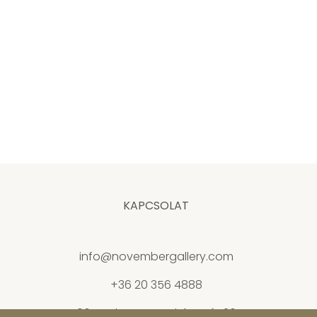
KAPCSOLAT
info@novembergallery.com
+36 20 356 4888
1061 Budapest, Andrássy út 26.