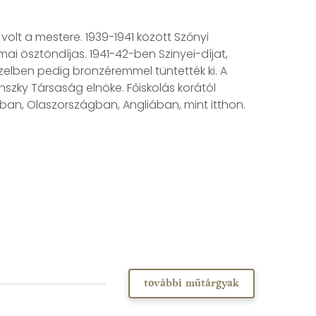
olt a mestere. 1939-1941 között Szőnyi
ai ösztöndíjas. 1941-42-ben Szinyei-díjat,
zelben pedig bronzéremmel tüntették ki. A
nszky Társaság elnöke. Főiskolás korától
ban, Olaszországban, Angliában, mint itthon.
további műtárgyak