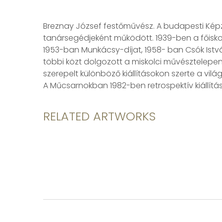
Breznay József festőművész. A budapesti Képző
tanársegédjeként működött. 1939-ben a főiskola
1953-ban Munkácsy-díjat, 1958- ban Csók Istvá
többi közt dolgozott a miskolci művésztelepen 
szerepelt különböző kiállításokon szerte a vi
A Műcsarnokban 1982-ben retrospektív kiállítá
RELATED ARTWORKS