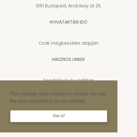
1061 Budapest, Andrássy út 26.
NYIVATARTÁSI IDŐ
Csak megbeszélés alapján
HASZNOS LINKEK
Rendelések és szállítás
Adatkezelési tájékoztató
This website uses cookies to ensure you get
the best experience on our website.
Cookie szabályzat
Impresszum
Got it!