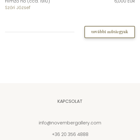
Hímző nő (cca. 1910)
6,000 EUR
Szőri József
további műtárgyak
KAPCSOLAT
info@novembergallery.com
+36 20 356 4888