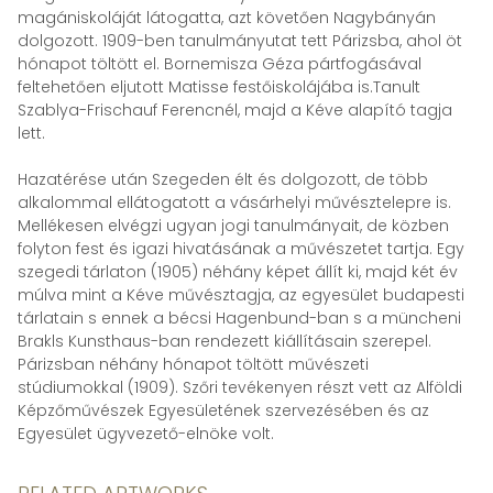
magániskoláját látogatta, azt követően Nagybányán
dolgozott. 1909-ben tanulmányutat tett Párizsba, ahol öt
hónapot töltött el. Bornemisza Géza pártfogásával
feltehetően eljutott Matisse festőiskolájába is.Tanult
Szablya-Frischauf Ferencnél, majd a Kéve alapító tagja
lett.
Hazatérése után Szegeden élt és dolgozott, de több
alkalommal ellátogatott a vásárhelyi művésztelepre is.
Mellékesen elvégzi ugyan jogi tanulmányait, de közben
folyton fest és igazi hivatásának a művészetet tartja. Egy
szegedi tárlaton (1905) néhány képet állít ki, majd két év
múlva mint a Kéve művésztagja, az egyesület budapesti
tárlatain s ennek a bécsi Hagenbund-ban s a müncheni
Brakls Kunsthaus-ban rendezett kiállításain szerepel.
Párizsban néhány hónapot töltött művészeti
stúdiumokkal (1909). Szőri tevékenyen részt vett az Alföldi
Képzőművészek Egyesületének szervezésében és az
Egyesület ügyvezető-elnöke volt.