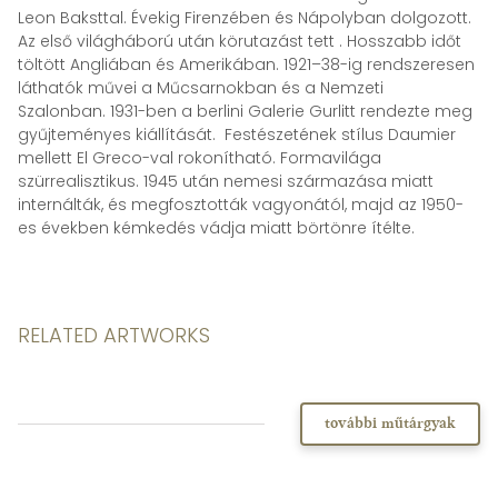
Leon Baksttal. Évekig Firenzében és Nápolyban dolgozott.
Az első világháború után körutazást tett . Hosszabb időt
töltött Angliában és Amerikában. 1921–38-ig rendszeresen
láthatók művei a Műcsarnokban és a Nemzeti
Szalonban. 1931-ben a berlini Galerie Gurlitt rendezte meg
gyűjteményes kiállítását. Festészetének stílus Daumier
mellett El Greco-val rokonítható. Formavilága
szürrealisztikus. 1945 után nemesi származása miatt
internálták, és megfosztották vagyonától, majd az 1950-
es években kémkedés vádja miatt börtönre ítélte.
RELATED ARTWORKS
további műtárgyak