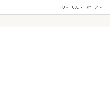
HU
USD
t