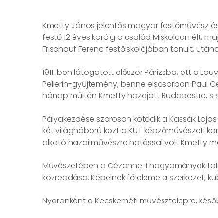
Kmetty János jelentős magyar festőművész és
festő 12 éves koráig a család Miskolcon élt, m
Frischauf Ferenc festőiskolájában tanult, után
1911-ben látogatott először Párizsba, ott a Lo
Pellerin-gyűjtemény, benne elsősorban Paul Cez
hónap múltán Kmetty hazajött Budapestre, s s
Pályakezdése szorosan kötődik a Kassák Lajos á
két világháború közt a KUT képzőművészeti kö
alkotó hazai művészre hatással volt Kmetty mo
Művészetében a Cézanne-i hagyományok folyt
közreadása. Képeinek fő eleme a szerkezet, ku
Nyaranként a Kecskeméti művésztelepre, később