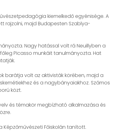
 művészetpedagógia kiemelkedő egyénisége. A
ett rajzolni, majd Budapesten Szablya-
mányozta. Nagy hatással volt rá Neuillyben a
k, főleg Picasso munkáit tanulmányozta. Hat
tatják.
k barátja volt az aktivisták körében, majd a
kecskemétiekhez és a nagybányaiakhoz. Számos
orú közt.
yelv és témakör megbízható alkalmazása és
közre.
 Képzőművészeti Főiskolán tanított.