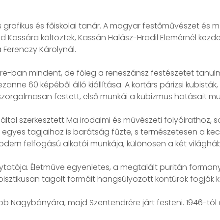
 grafikus és főiskolai tanár. A magyar festőművészet és
ajd Kassára költöztek, Kassán Halász-Hradil Elemérnél kezd
a Ferenczy Károlynál.
uvre-ban mindent, de főleg a reneszánsz festészetet tanul
anne 60 képéből álló kiállítása. A kortárs párizsi kubistá
zorgalmasan festett, első munkái a kubizmus hatásait mu
ltal szerkesztett Ma irodalmi és művészeti folyóirathoz, so
r egyes tagjaihoz is barátság fűzte, s természetesen a 
dern felfogású alkotói munkája, különösen a két világháb
atója. Életműve egyenletes, a megtalált puritán forman
bisztikusan tagolt formáit hangsúlyozott kontúrok fogják 
 Nagybányára, majd Szentendrére járt festeni. 1946-tól a