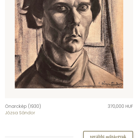
Önarckép (1930)
370,000 HUF
Józsa Sándor
további műtárgyak