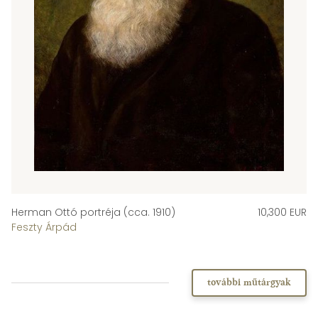
Herman Ottó portréja (cca. 1910)
10,300 EUR
Feszty Árpád
további műtárgyak