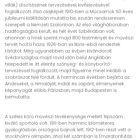
villák) díszítésének tervezésével, kivitelezésével
foglalkozott. Első olajképét 1910-ben a Műcsarnok 50 éves
jubileumi kiállításán mutatta be, ezután rendszeresen
szerepelt a Nemzeti Szalonban. Az első világháborúban
hadifogságba került, és hét évet Szibériában volt,
ahonnan a hírek szerint majd 800 festményét és művészi
tervét hozta haza. 1926-ban ex libris-eiből rendeztek
tárlatot. Még ugyanebben az évben kivándorolt
Svédországba, majd rövid időn belül Angliában
telepedett le. Itt eleinte szőnyeg- és könyborító-
tervezéssel foglalkozott, majd figyelme minél inkább a
szobrászat felé fordult. A harmincas években bejárta az
Andeseket, a Himaláját, Indiát és Japánt, élményeinek
képanyagát előbb Párizsban, majd Budapesten is
bemutatta.
A széles körű művészi tevékenysége mellett Ripszám
kiváló sportoló volt. 1911-ben harminc kilométeres
gyaloglásban országos bajnok lett. 1912-ben részt vett a
stockholmi olimpián, ahol két számban is (maratonfutás