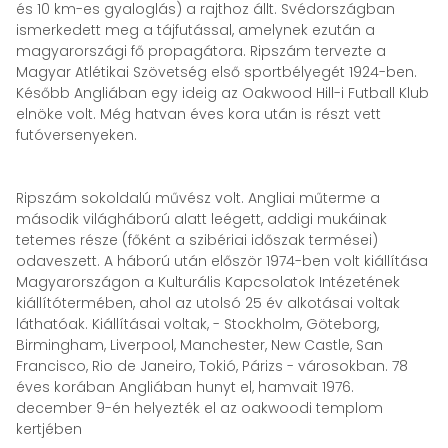
és 10 km-es gyaloglás) a rajthoz állt. Svédországban
ismerkedett meg a tájfutással, amelynek ezután a
magyarországi fő propagátora. Ripszám tervezte a
Magyar Atlétikai Szövetség első sportbélyegét 1924-ben.
Később Angliában egy ideig az Oakwood Hill-i Futball Klub
elnöke volt. Még hatvan éves kora után is részt vett
futóversenyeken.
Ripszám sokoldalú művész volt. Angliai műterme a
második világháború alatt leégett, addigi mukáinak
tetemes része (főként a szibériai időszak termései)
odaveszett. A háború után először 1974-ben volt kiállítása
Magyarországon a Kulturális Kapcsolatok Intézetének
kiállítótermében, ahol az utolsó 25 év alkotásai voltak
láthatóak. Kiállításai voltak, - Stockholm, Göteborg,
Birmingham, Liverpool, Manchester, New Castle, San
Francisco, Rio de Janeiro, Tokió, Párizs - városokban. 78
éves korában Angliában hunyt el, hamvait 1976.
december 9-én helyezték el az oakwoodi templom
kertjében