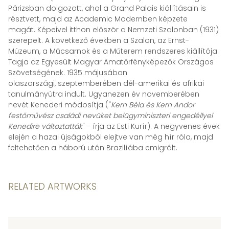
Párizsban dolgozott, ahol a Grand Palais kiállításain is
résztvett, majd az Academic Modernben képzete
magát. Képeivel itthon először a Nemzeti Szalonban (1931)
szerepelt. A következő években a Szalon, az Ernst-
Múzeum, a Műcsarnok és a Műterem rendszeres kiállítója.
Tagja az Egyesült Magyar Amatőrfényképezők Országos
Szövetségének. 1935 májusában
olaszországi, szeptemberében dél-amerikai és afrikai
tanulmányútra indult. Ugyanezen év novemberében
nevét Kenederi módosítja ("
Kern Béla és Kern Andor
festőművész családi nevüket belügyminiszteri engedéllyel
Kenedire változtatták
" - írja az Esti Kurír). A negyvenes évek
elején a hazai újságokból elejtve van még hír róla, majd
feltehetően a háború után Brazilíába emigrált.
RELATED ARTWORKS