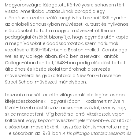
Magyarországra látogatott, Körtvélyesre sohasem tért
vissza. Amerikába utazásuknak apropója egy
előadássorozatra szóló meghívás: Lesznai 1939 nyarán
az ohiobeli Sanduskyban művészeti kurzust és nyilvános
előadásokat tartott a magyar művészetről. Remek
pedagógiai érzékét bizonyítja, hogy egymás után kapta
a meghívásokat előadássorozatok, szemináriumok
vezetésére, 1939–1942-ben a Boston melletti Cambridge
Wellesley College-ában, 1942-ben a Newarki Tanítók
College-ában tanított, 1948-ban pedig előadást tartott
általános és középiskolai tanároknak a tervezés
művészetéről és gyakorlatáról a New York-i Lawrence
Street School művészeti műhelyében.
Lesznai a mesét tartotta világszemlélete legfontosabb
kifejezőeszközének. Hagyatékában – közismert művein
kívül – közel másfél száz mese, mesevázlat, ezernyi rajz,
skicc maradt fent. Míg kortársai arról vitatkoztak, vajon
költőként vagy képzőművészként jelentősebb-e, az utókor
elsősorban meseíróként, illusztrátorként ismerhette meg
– elsősorban az 1978-ban
A kis pillangó utazása Lesznán és