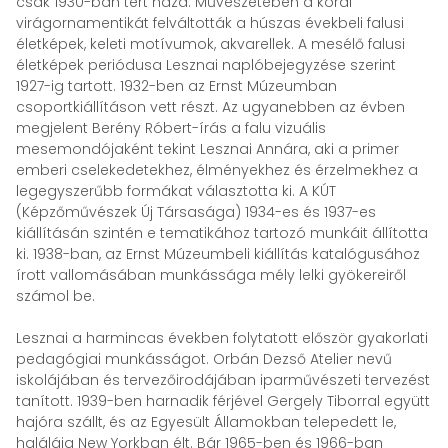
csak 1930-ban tért haza. Művészetében a korai
virágornamentikát felváltották a húszas évekbeli falusi
életképek, keleti motívumok, akvarellek. A mesélő falusi
életképek periódusa Lesznai naplóbejegyzése szerint
1927-ig tartott. 1932-ben az Ernst Múzeumban
csoportkiállításon vett részt. Az ugyanebben az évben
megjelent Berény Róbert-írás a falu vizuális
mesemondójaként tekint Lesznai Annára, aki a primer
emberi cselekedetekhez, élményekhez és érzelmekhez a
legegyszerűbb formákat választotta ki. A KÚT
(Képzőművészek Új Társasága) 1934-es és 1937-es
kiállításán szintén e tematikához tartozó munkáit állította
ki. 1938-ban, az Ernst Múzeumbeli kiállítás katalógusához
írott vallomásában munkássága mély lelki gyökereiről
számol be.
Lesznai a harmincas években folytatott először gyakorlati
pedagógiai munkásságot. Orbán Dezső Atelier nevű
iskolájában és tervezőirodájában iparművészeti tervezést
tanított. 1939-ben harnadik férjével Gergely Tiborral együtt
hajóra szállt, és az Egyesült Államokban telepedett le,
haláláig New Yorkban élt. Bár 1965-ben és 1966-ban