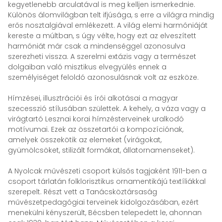
kegyetlenebb arculatával is meg kelljen ismerkednie.
Különös álomvilágban telt ifjúsága, s erre a világra mindig
erős nosztalgiával emlékezett. A világ elemi harmóniáját
kereste a múltban, s úgy vélte, hogy ezt az elveszített
harmóniát már csak a mindenséggel azonosulva
szerezheti vissza. A szerelmi extázis vagy a természet
dolgaiban való misztikus elvegyülés ennek a
személyiséget feloldó azonosulásnak volt az eszköze.
Hímzései, illusztrációi és írói alkotásai a magyar
szecesszió stílusában születtek. A kehely, a váza vagy a
virágtartó Lesznai korai hímzésterveinek uralkodó
motívumai. Ezek az összetartói a kompozíciónak,
amelyek összekötik az elemeket (virágokat,
gyümölcsöket, stilizált formákat, állatornamenseket).
A Nyolcak művészeti csoport külsős tagjaként 1911-ben a
csoport tárlatán folklorisztikus ornamentikájú textíliákkal
szerepelt. Részt vett a Tanácsköztársaság
művészetpedagógiai terveinek kidolgozásában, ezért
menekülni kényszerült, Bécsben telepedett le, ahonnan