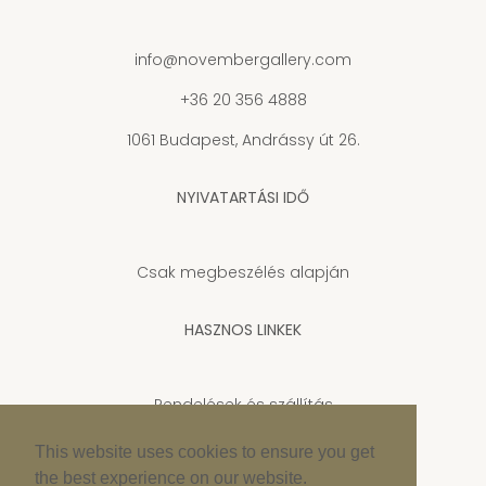
info@novembergallery.com
+36 20 356 4888
1061 Budapest, Andrássy út 26.
NYIVATARTÁSI IDŐ
Csak megbeszélés alapján
HASZNOS LINKEK
Rendelések és szállítás
Adatkezelési tájékoztató
This website uses cookies to ensure you get
the best experience on our website.
Cookie szabályzat