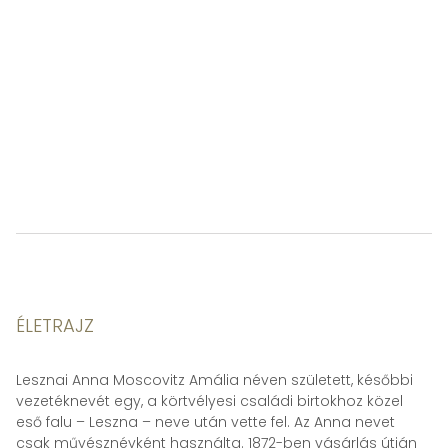
ÉLETRAJZ
Lesznai Anna Moscovitz Amália néven született, későbbi
vezetéknevét egy, a körtvélyesi családi birtokhoz közel
eső falu – Leszna – neve után vette fel. Az Anna nevet
csak művésznévként használta. 1872-ben vásárlás útján