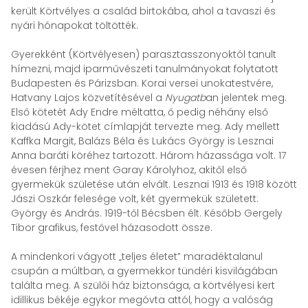
került Körtvélyes a család birtokába, ahol a tavaszi és
nyári hónapokat töltötték.
Gyerekként (Körtvélyesen) parasztasszonyoktól tanult
hímezni, majd iparművészeti tanulmányokat folytatott
Budapesten és Párizsban. Korai versei unokatestvére,
Hatvany Lajos közvetítésével a
Nyugatb
an jelentek meg.
Első kötetét Ady Endre méltatta, ő pedig néhány első
kiadású Ady-kötet címlapját tervezte meg. Ady mellett
Kaffka Margit, Balázs Béla és Lukács György is Lesznai
Anna baráti köréhez tartozott. Három házassága volt. 17
évesen férjhez ment Garay Károlyhoz, akitől első
gyermekük születése után elvált. Lesznai 1913 és 1918 között
Jászi Oszkár felesége volt, két gyermekük született:
György és András. 1919-től Bécsben élt. Később Gergely
Tibor grafikus, festővel házasodott össze.
A mindenkori vágyott „teljes életet” maradéktalanul
csupán a múltban, a gyermekkor tündéri kisvilágában
találta meg. A szülői ház biztonsága, a körtvélyesi kert
idillikus békéje egykor megóvta attól, hogy a valóság