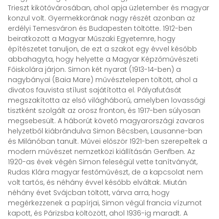
Trieszt kikötővárosában, ahol apja üzletember és magyar
konzul volt. Gyermekkorának nagy részét azonban az
erdélyi Temesváron és Budapesten töltötte. 1912-ben
beiratkozott a Magyar Műszaki Egyetemre, hogy
építészetet tanuljon, de ezt a szakot egy évvel később
abbahagyta, hogy helyette a Magyar Képzőművészeti
Főiskolára járjon. Simon két nyarat (1913-14-ben) a
nagybányai (Baia Mare) művésztelepen töltött, ahol a
divatos fauvista stílust sajátította el. Pályafutását
megszakította az első világháború, amelyben lovassági
tisztként szolgált az orosz fronton, és 1917-ben súlyosan
megsebesült. A háborút követő magyarországi zavaros
helyzetből kiábrándulva Simon Bécsben, Lausanne-ban
és Milánóban tanult. Művei először 1921-ben szerepeltek a
modern művészet nemzetközi kiállításán Genfben. Az
1920-as évek végén Simon feleségül vette tanítványát,
Rudas Klára magyar festőművészt, de a kapcsolat nem
volt tartós, és néhány évvel később elváltak. Miután
néhány évet Svájcban töltött, várva arra, hogy
megérkezzenek a papírjai, Simon végül francia vízumot
kapott, és Párizsba költözött, ahol 1936-ig maradt. A