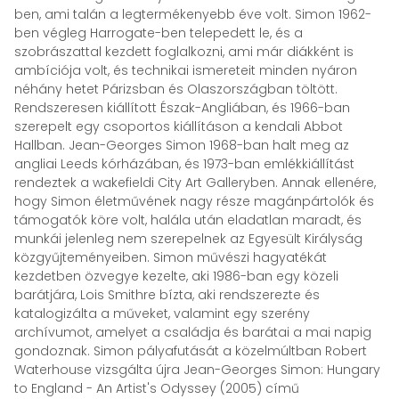
ben, ami talán a legtermékenyebb éve volt. Simon 1962-
ben végleg Harrogate-ben telepedett le, és a
szobrászattal kezdett foglalkozni, ami már diákként is
ambíciója volt, és technikai ismereteit minden nyáron
néhány hetet Párizsban és Olaszországban töltött.
Rendszeresen kiállított Észak-Angliában, és 1966-ban
szerepelt egy csoportos kiállításon a kendali Abbot
Hallban. Jean-Georges Simon 1968-ban halt meg az
angliai Leeds kórházában, és 1973-ban emlékkiállítást
rendeztek a wakefieldi City Art Galleryben. Annak ellenére,
hogy Simon életművének nagy része magánpártolók és
támogatók köre volt, halála után eladatlan maradt, és
munkái jelenleg nem szerepelnek az Egyesült Királyság
közgyűjteményeiben. Simon művészi hagyatékát
kezdetben özvegye kezelte, aki 1986-ban egy közeli
barátjára, Lois Smithre bízta, aki rendszerezte és
katalogizálta a műveket, valamint egy szerény
archívumot, amelyet a családja és barátai a mai napig
gondoznak. Simon pályafutását a közelmúltban Robert
Waterhouse vizsgálta újra Jean-Georges Simon: Hungary
to England - An Artist's Odyssey (2005) című