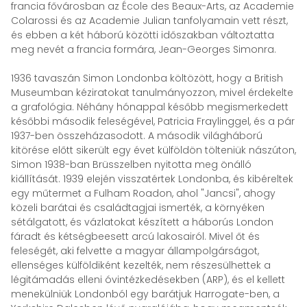
francia fővárosban az École des Beaux-Arts, az Academie
Colarossi és az Academie Julian tanfolyamain vett részt,
és ebben a két háború közötti időszakban változtatta
meg nevét a francia formára, Jean-Georges Simonra.
1936 tavaszán Simon Londonba költözött, hogy a British
Museumban kéziratokat tanulmányozzon, mivel érdekelte
a grafológia. Néhány hónappal később megismerkedett
későbbi második feleségével, Patricia Fraylinggel, és a pár
1937-ben összeházasodott. A második világháború
kitörése előtt sikerült egy évet külföldön tölteniük nászúton,
Simon 1938-ban Brüsszelben nyitotta meg önálló
kiállítását. 1939 elején visszatértek Londonba, és kibéreltek
egy műtermet a Fulham Roadon, ahol "Jancsi", ahogy
közeli barátai és családtagjai ismerték, a környéken
sétálgatott, és vázlatokat készített a háborús London
fáradt és kétségbeesett arcú lakosairól. Mivel őt és
feleségét, aki felvette a magyar állampolgárságot,
ellenséges külföldiként kezelték, nem részesülhettek a
légitámadás elleni óvintézkedésekben (ARP), és el kellett
menekülniük Londonból egy barátjuk Harrogate-ben, a