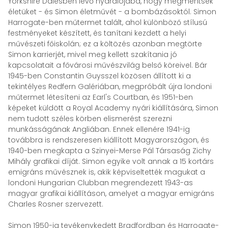
Yorkshire Dalesben lévő nyaralójába, hogy megmentsék
életüket - és Simon életművét - a bombázásoktól. Simon
Harrogate-ben műtermet talált, ahol különböző stílusú
festményeket készített, és tanítani kezdett a helyi
művészeti főiskolán; ez a költözés azonban megtörte
Simon karrierjét, mivel meg kellett szakítania jó
kapcsolatait a fővárosi művészvilág belső köreivel. Bár
1945-ben Constantin Guysszel közösen állított ki a
tekintélyes Redfern Galériában, megpróbált újra londoni
műtermet létesíteni az Earl's Courtban, és 1951-ben
képeket küldött a Royal Academy nyári kiállítására, Simon
nem tudott széles körben elismerést szerezni
munkásságának Angliában. Ennek ellenére 1941-ig
továbbra is rendszeresen kiállított Magyarországon, és
1940-ben megkapta a Szinyei-Merse Pál Társaság Zichy
Mihály grafikai díját. Simon egyike volt annak a 15 kortárs
emigráns művésznek is, akik képviseltették magukat a
londoni Hungarian Clubban megrendezett 1943-as
magyar grafikai kiállításon, amelyet a magyar emigráns
Charles Rosner szervezett.
Simon 1950-ig tevékenykedett Bradfordban és Harrogate-