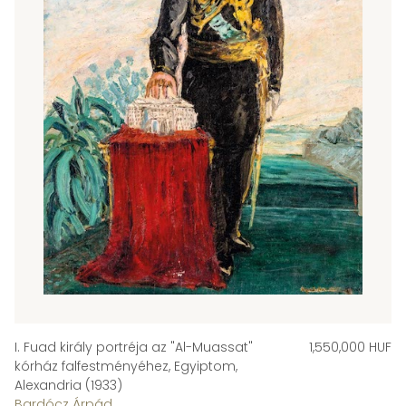
I. Fuad király portréja az "Al-Muassat"
1,550,000 HUF
kórház falfestményéhez, Egyiptom,
Alexandria (1933)
Bardócz Árpád