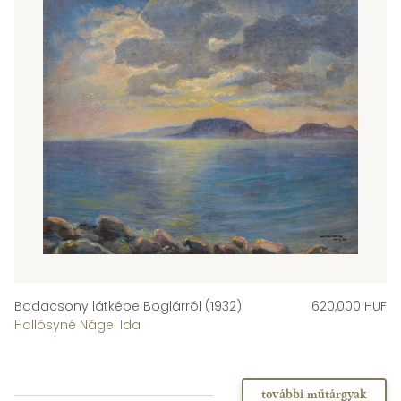
Badacsony látképe Boglárról (1932)
620,000 HUF
Hallósyné Nágel Ida
további műtárgyak