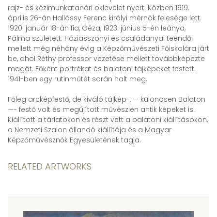
rajz- és kézimunkatanári oklevelet nyert. Közben 1919.
április 26-án Hallóssy Ferenc királyi mérnök felesége lett.
1920. január 18-án fia, Géza, 1923. június 5-én leánya,
Pálma született. Háziasszonyi és családanyai teendői
mellett még néhány évig a Képzőművészeti Főiskolára járt
be, ahol Réthy professor vezetése mellett továbbképezte
magát. Főként portrékat és balatoni tájképeket festett.
1941-ben egy rutinműtét során halt meg.
Főleg arcképfestő, de kiváló tájkép-, — különösen Balaton
—- festő volt és megújított művészien antik képeket is.
Kiállított a tárlatokon és részt vett a balatoni kiállításokon,
a Nemzeti Szalon állandó kiállítója és a Magyar
Képzőművésznők Egyesületének tagja.
RELATED ARTWORKS