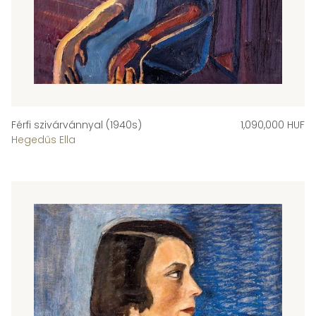
Férfi szivárvánnyal (1940s)
1,090,000 HUF
Hegedűs Ella