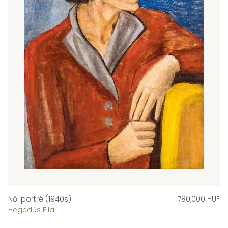
Női portré (1940s)
780,000 HUF
Hegedűs Ella