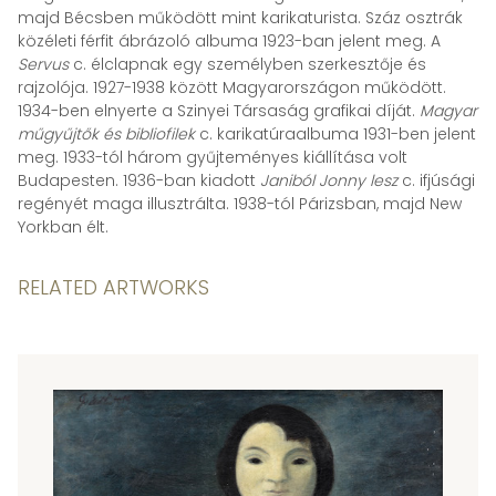
majd Bécsben működött mint karikaturista. Száz osztrák
közéleti férfit ábrázoló albuma 1923-ban jelent meg. A
Servus
c. élclapnak egy személyben szerkesztője és
rajzolója. 1927-1938 között Magyarországon működött.
1934-ben elnyerte a Szinyei Társaság grafikai díját.
Magyar
műgyűjtők és bibliofilek
c. karikatúraalbuma 1931-ben jelent
meg. 1933-tól három gyűjteményes kiállítása volt
Budapesten. 1936-ban kiadott
Janiból Jonny lesz
c. ifjúsági
regényét maga illusztrálta. 1938-tól Párizsban, majd New
Yorkban élt.
RELATED ARTWORKS